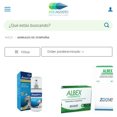
Saltar
al
contenido
Buscar
por:
INICIO
/
ANIMALES DE COMPAÑIA
Filtrar