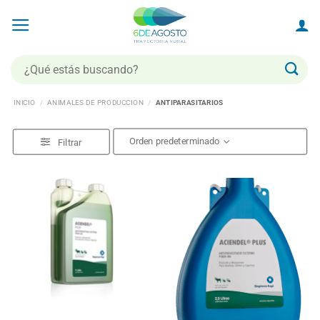
Saltar
al
contenido
Buscar
por:
INICIO
/
ANIMALES DE PRODUCCION
/
ANTIPARASITARIOS
Filtrar