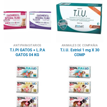
ANTIPARASITARIOS
ANIMALES DE COMPAÑIA
T.I.PI GATOS + L.P.A
T.I.U. Estriol 1 mg X 30
GATOS 04 KG
COMP