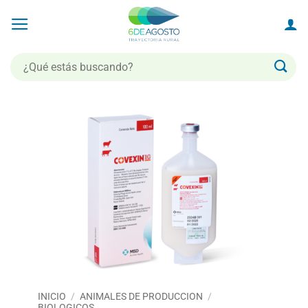
Saltar
al
contenido
Buscar
por:
INICIO
/
ANIMALES DE PRODUCCION
/
BIOLOGICOS