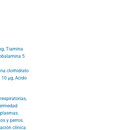
mg, Tiamina
cobalamina 5
na clorhidrato
 10 μg, Acido
respiratorias,
nfermedad
coplasmas.
os y perros.
ación clínica