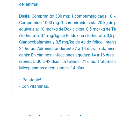
del animal.
Dosis:
Comprimido 500 mg: 1 comprimido cada 10 kg
Comprimido 1000 mg: 1 comprimido cada 20 kg de p
equivale a: 10 mg/kg de Doxiciclina, 0,5 mg/kg de T
clorhidrato, 0,1 mg/kg de Piridoxina clorhidrato, 0,5 
Cianocobalamina y 0,5 mg/kg de Ácido fólico. Interva
24 horas. Administrar durante 7 a 14 días. Tratamient
canis: En caninos: Infecciones agudas: 14 a 16 días.
crónicas: 30 a 42 días. En felinos: 21 días. Tratamie
Micoplasmas anemizantes: 14 días.
• ¡Palatable!
• Con vitaminas.