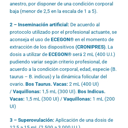
anestro, por disponer de una condición corporal
baja (menor de 2,5 en la escala de 1 a 5).
2 – Inseminación artificial:
De acuerdo al
protocolo utilizado por el profesional actuante, se
aconseja el uso de
ECEGON®
en el momento de
extracción de los dispositivos
(CRONIPRES)
. La
dosis a utilizar de
ECEGON®
será 2 mL (400 U.I.)
pudiendo variar según criterio profesional, de
acuerdo a la condición corporal, edad, especie (B.
taurus – B. indicus) y la dinámica folicular del
ovario.
Bos Taurus. Vacas:
2 mL (400 UI)
/
Vaquillonas:
1,5 mL (300 UI).
Bos Indicus.
Vacas:
1,5 mL (300 UI) /
Vaquillonas:
1 mL (200
UI)
3 – Superovulación:
Aplicación de una dosis de
12,5 a 15 mL (2.500 a 3.000 U.I.)