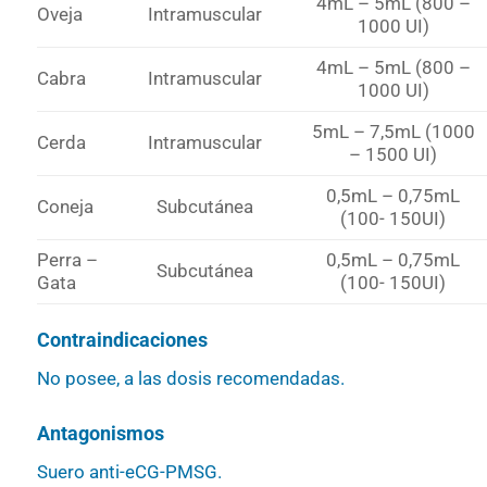
4mL – 5mL (800 –
Oveja
Intramuscular
1000 UI)
4mL – 5mL (800 –
Cabra
Intramuscular
1000 UI)
5mL – 7,5mL (1000
Cerda
Intramuscular
– 1500 UI)
0,5mL – 0,75mL
Coneja
Subcutánea
(100- 150UI)
Perra –
0,5mL – 0,75mL
Subcutánea
Gata
(100- 150UI)
Contraindicaciones
No posee, a las dosis recomendadas.
Antagonismos
Suero anti-eCG-PMSG.