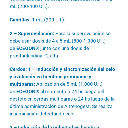
mL (200-400 U.I.).
Cabrillas:
1 mL (200 U.I.).
2 – Superovulación:
Para la superovulación se
debe usar dosis de 4 a 5 mL (800-1.000 U.I.)
de
ECEGON®
junto con una dosis de
prostaglandina F2 alfa.
Cerdos: 1 – Inducción y sincronización del celo
y ovulación en hembras primíparas y
multíparas:
Aplicación de 5 mL (1.000 U.I.)
de
ECEGON®
al momento o 24 hs luego del
destete en cerdas multíparas o 24 hs luego de la
última administración de Altrenogest. Se realiza
inseminación detectando celo.
2 – Inducción de la pubertad en hembras