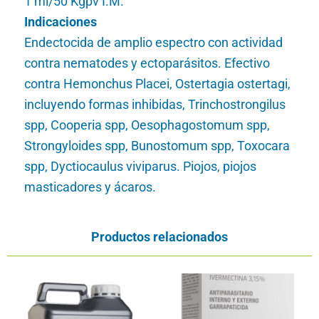
1 ml/50 Kgpv I.M.
Indicaciones
Endectocida de amplio espectro con actividad
contra nematodes y ectoparásitos. Efectivo
contra Hemonchus Placei, Ostertagia ostertagi,
incluyendo formas inhibidas, Trinchostrongilus
spp, Cooperia spp, Oesophagostomum spp,
Strongyloides spp, Bunostomum spp, Toxocara
spp, Dyctiocaulus viviparus. Piojos, piojos
masticadores y ácaros.
Productos relacionados