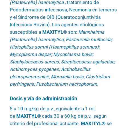
(Pasteurella) haemolytica
, tratamiento de
Pododermatitis infecciosa, Neumonía en terneros
y el Síndrome de QIB (Queratoconjuntivitis
Infecciosa Bovina). Los agentes etiológicos
susceptibles a
MAXITYL®
son:
Mannheimia
(Pasteurella) haemolytica; Pasteurella multocida;
Histophilus somni (Haemophilus somnus);
Mycoplasma dispar; Mycoplasma bovis;
Staphyloccocus aureus; Streptoccocus agalactiae;
Actinomyces pyogenes; Actinobacillus
pleuropneumoniae; Moraxella bovis; Clostridium
perfringens; Fusobacterium necrophorum.
Dosis y vía de administración
5 a 10 mg/kg de p.v., equivalente a 1 mL
de
MAXITYL®
cada 30 a 60 kg de p.v., según
criterio del profesional actuante.
MAXITYL®
se