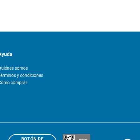
Ayuda
Quiénes somos
Términos y condiciones
Cómo comprar
BOTÓN DE