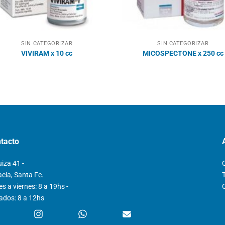
SIN CATEGORIZAR
SIN CATEGORIZAR
VIVIRAM x 10 cc
MICOSPECTONE x 250 cc
tacto
iza 41 -
ela, Santa Fe.
s a viernes: 8 a 19hs -
ados: 8 a 12hs