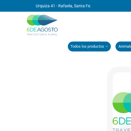
Saltar
Urquiza 41 - Rafaela, Santa Fe.
al
contenido
Todos los productos
Animal