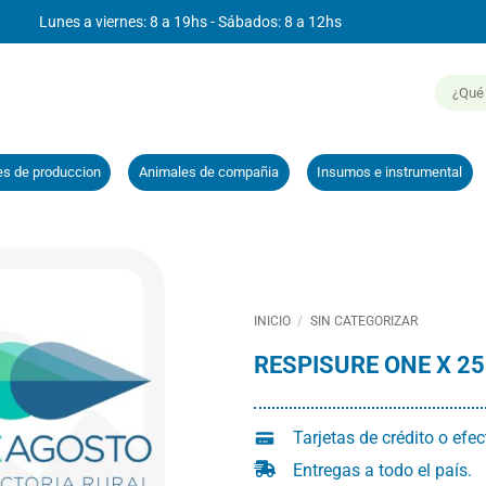
Lunes a viernes: 8 a 19hs - Sábados: 8 a 12hs
Buscar
por:
es de produccion
Animales de compañia
Insumos e instrumental
INICIO
/
SIN CATEGORIZAR
RESPISURE ONE X 25
Tarjetas de crédito o efec
Entregas a todo el país.