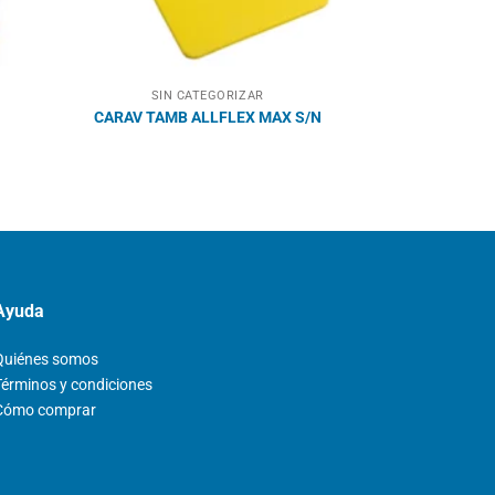
SIN CATEGORIZAR
CARAV TAMB ALLFLEX MAX S/N
Ayuda
Quiénes somos
Términos y condiciones
Cómo comprar