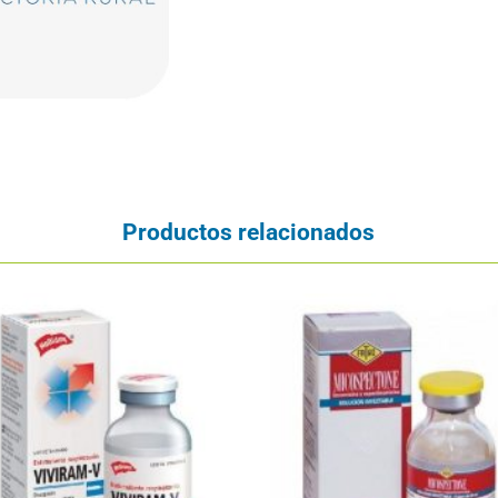
Productos relacionados