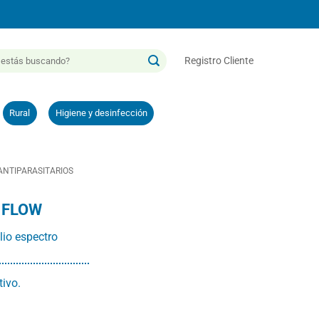
lucky jet casino
pin up az
lucky jet
mostbet kz
pin up bet
пинап
4rabet
lucky jet
1win casino
1wın
mostbet az casino
mostbet aviator login
1win slot
4r bet
1win
pin up casino
mostbet
1win slots
1 вин авиатор
1 win
pin up
pin up
mostbet casino
1 win
mosbet
1win yüklə
slot 1win
1win cassino
mostbet casino
mostbet aviator login
pinup
mostbet
luckyjet
1 win
1win aviator
mosbet
4rabet bd
1win sayti
parimatch
mosbet
pinup
mosbet casino
pin-up
mosbet
aviator
aviator mostbet
mostbet
4era bet
parimatch
pin up az
lucky jet
Registro Cliente
Rural
Higiene y desinfección
ANTIPARASITARIOS
 FLOW
lio espectro
tivo.