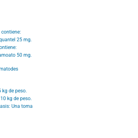
 contiene:
quantel 25 mg.
ontiene:
Pamoato 50 mg.
ematodes
 kg de peso.
 10 kg de peso.
iasis: Una toma